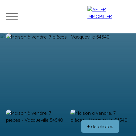
Accueil
Acheter
Louer
Vendre
Estim
Estimation
+ de photos