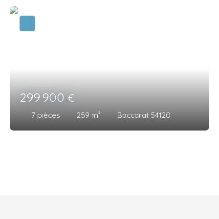
299 900
€
7
pièces
259
m²
Baccarat 54120